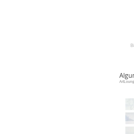
B
Algu
ArtLoung