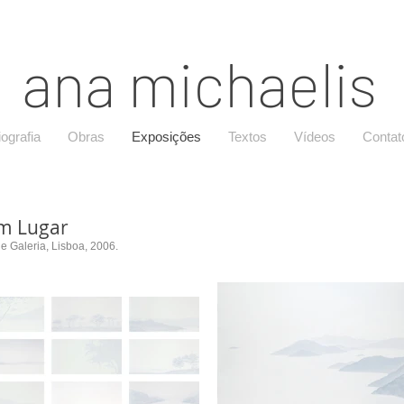
ana michaelis
iografia
Obras
Exposições
Textos
Vídeos
Contat
m Lugar
e Galeria, Lisboa, 2006.